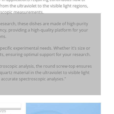
om the ultraviolet to the visible light regions,
roscopic measurements.
research, these dishes are made of high-purity
ncy, providing a high-quality platform for your
ons.
ecific experimental needs. Whether it’s size or
ts, ensuring optimal support for your research.
ctroscopic analysis, the round screw-top ensures
uartz material in the ultraviolet to visible light
 accurate spectroscopic analyses.”
arzo