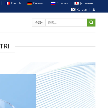
French
German
Russian
Japanese
Korean
搜
索：
TRI