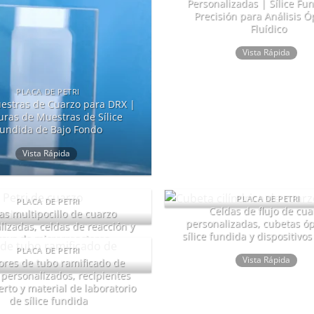
Personalizadas | Sílice Fu
Precisión para Análisis Ó
Fluídico
Vista Rápida
PLACA DE PETRI
estras de Cuarzo para DRX |
ras de Muestras de Sílice
undida de Bajo Fondo
Vista Rápida
PLACA DE PETRI
PLACA DE PETRI
Celdas de flujo de cua
as multipocillo de cuarzo
personalizadas, cubetas óp
lizadas, celdas de reacción y
sílice fundida y dispositivos
rays de microrreactores
PLACA DE PETRI
Vista Rápida
ores de tubo ramificado de
Vista Rápida
personalizados, recipientes
rto y material de laboratorio
de sílice fundida