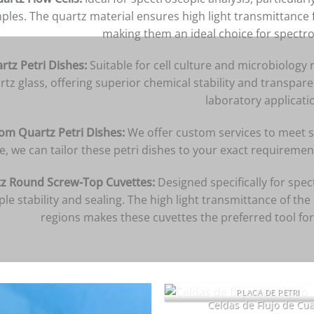
ples. The quartz material ensures high light transmittance fr
making them an ideal choice for spect
rtz Petri Dishes:
Suitable for cell culture and microbiology 
rtz glass, offering superior chemical stability and transpare
laboratory applicati
om Quartz Petri Dishes:
We offer custom services to meet sp
, we can tailor these petri dishes to your exact requiremen
z Round Screw-Top Cuvettes:
Designed specifically for spe
le stability and sealing. The high light transmittance of the q
regions makes these cuvettes the preferred tool for
PLACA DE PETRI
Celdas de Flujo de Cu