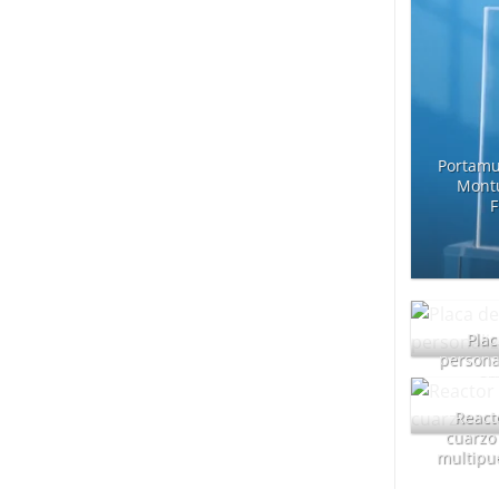
Portamu
Montu
F
Plac
persona
ar
React
cuarzo 
multipue