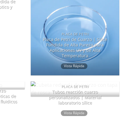
ndida de
ptico y
PLACA DE PETRI
Placa de Petri de Cuarzo | Sílice
Fundida de Alta Pureza para
Aplicaciones UV y de Alta
Temperatura
Vista Rápida
PLACA DE PETRI
rzo
Tubos reacción cuarzo
ticas de
personalizados | Material
 fluidicos
laboratorio sílice
Vista Rápida