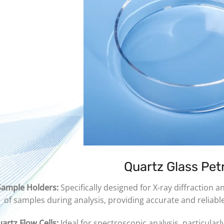
Quartz Glass Petr
ample Holders:
Specifically designed for X-ray diffraction 
of samples during analysis, providing accurate and reliable
artz Flow Cells:
Ideal for spectroscopic analysis, particularl