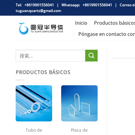
跳
Tel: +8619901556041 |
Whatsapp:
+8619901556041 |
Correo e
到
tuguanquartz@gmail.com
内
Inicio
Productos básico
容
Póngase en contacto co
PRODUCTOS BÁSICOS
Tubo de
Placa de