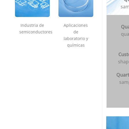
sam
Industria de
Aplicaciones
Qua
semiconductores
de
qua
laboratorio y
químicas
Cust
shape
Quart
samp