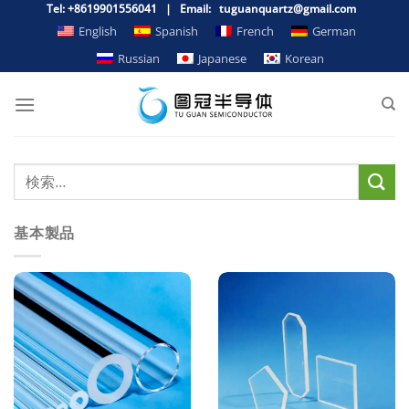
跳
Tel: +8619901556041 | Email: tuguanquartz@gmail.com
到
English
Spanish
French
German
内
Russian
Japanese
Korean
容
基本製品