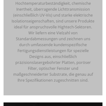
Hochtemperaturbeständigkeit, chemische
Inertheit, überragende Lichttransmission
(einschließlich UV-Vis) und starke elektrische
Isolationseigenschaften, sind unsere Produkte
ideal für anspruchsvolle Hightech-Sektoren.
Wir liefern eine Vielzahl von
Standardabmessungen und zeichnen uns
durch umfassende kundenspezifische
Fertigungsdienstleistungen für spezielle
Designs aus, einschließlich
präzisionslasergebohrter Platten, poröser
Filter, optischer Fenster und
maßgeschneiderter Substrate, die genau auf
Ihre Spezifikationen zugeschnitten sind.