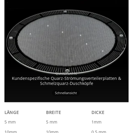
QUARZPLATTE
Kundenspezifische Quarz-Strömungsverteilerplatten &
Schmelzquarz-Duschköpfe
Schnellansicht
LÄNGE
BREITE
DICKE
5 mm
5 mm
1mm
10mm
10mm
0,5 mm