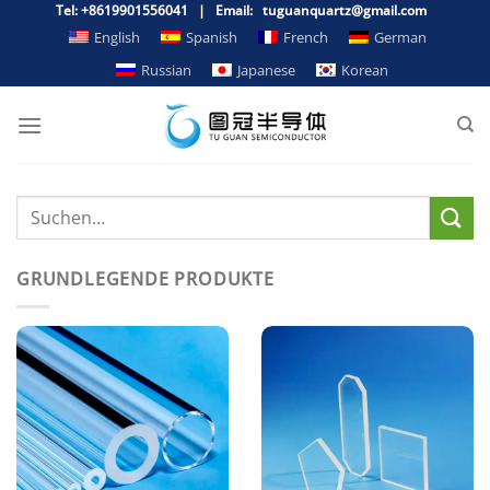
Zum
Tel: +8619901556041 | Email: tuguanquartz@gmail.com
Inhalt
English
Spanish
French
German
springen
Russian
Japanese
Korean
GRUNDLEGENDE PRODUKTE