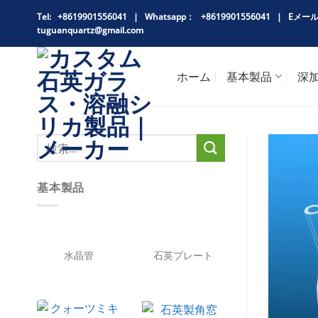
跳
Tel: +8619901556041 |
Whatsapp：
+8619901556041 |
Eメー
到
tuguanquartz@gmail.com
内
容
ホーム
基本製品
深
基本製品
水晶管
石英プレート