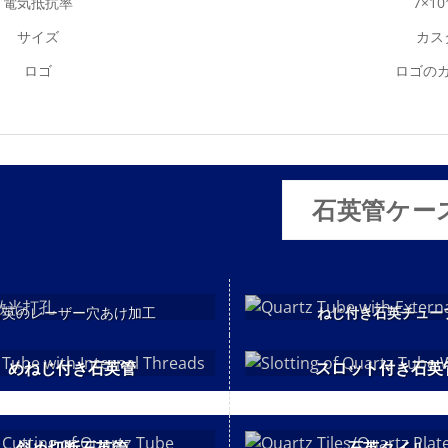
電気抵抗率
7×10
サイズ
カス
ロゴ
ロゴの
石英管ケー
石英のレーザー穴あけ加工
ねじ付き石英チュー
めねじ付き石英管
スロット付き石英