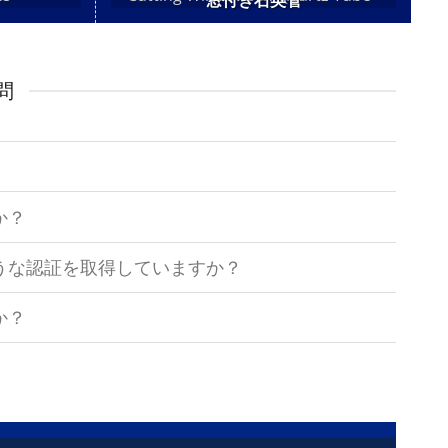
窓付き石英管
問
か？
うな認証を取得していますか？
か？