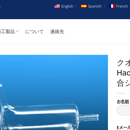
English
Spanish
French
ル
加工製品
について
連絡先
ク
Ha
合
お名前
Eメー