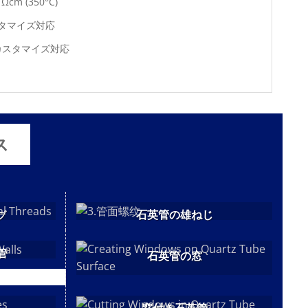
⁷Ωcm (350°C)
タマイズ対応
カスタマイズ対応
ス
石英管の雄ねじ
ブ
管
石英管の窓