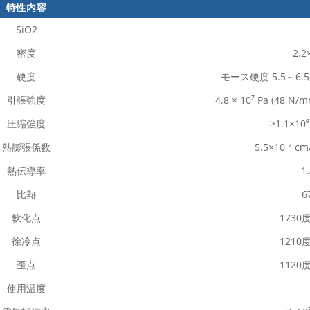
特性内容
SiO2
密度
2.2
硬度
モース硬度 5.5～6.5
引張強度
4.8 × 10⁷ Pa (48 N/
圧縮強度
>1.1×10⁹
熱膨張係数
5.5×10⁻⁷ cm
熱伝導率
1
比熱
6
軟化点
1730
徐冷点
1210
歪点
1120
使用温度