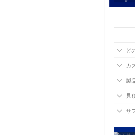
ど
カ
製
見
サ