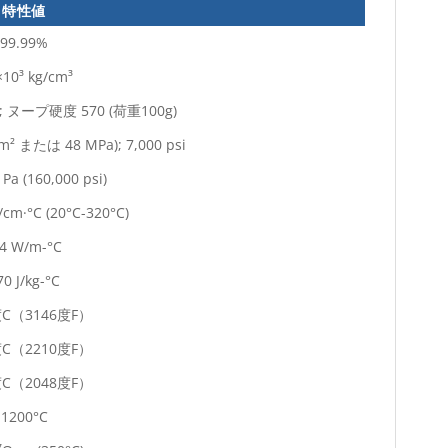
特性値
99.99%
×10³ kg/cm³
; ヌープ硬度 570 (荷重100g)
mm² または 48 MPa); 7,000 psi
 Pa (160,000 psi)
/cm·°C (20°C-320°C)
.4 W/m-°C
70 J/kg-°C
度C（3146度F）
度C（2210度F）
度C（2048度F）
1200°C