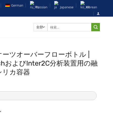
German
Russian
Japanese
Korean
検
索
対
象:
オーツオーバーフローボトル |
chおよびInter2C分析装置用の融
シリカ容器
ル