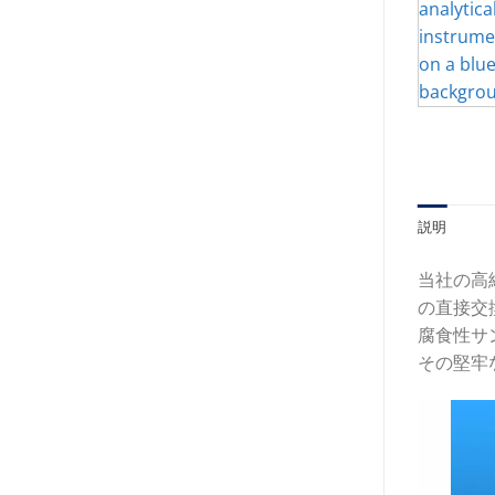
説明
当社の高純
の直接交
腐食性サ
その堅牢