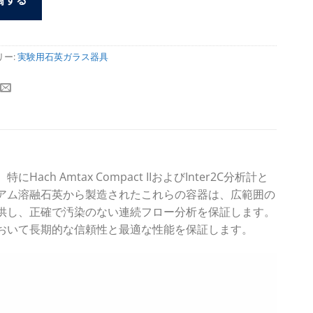
リー:
実験用石英ガラス器具
Amtax Compact IIおよびInter2C分析計と
アム溶融石英から製造されたこれらの容器は、広範囲の
供し、正確で汚染のない連続フロー分析を保証します。
おいて長期的な信頼性と最適な性能を保証します。