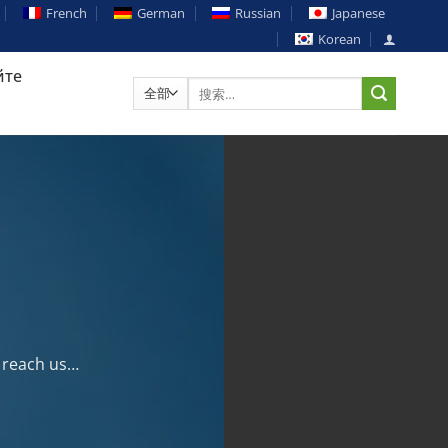
French
German
Russian
Japanese
Korean
йте
搜
索：
n reach us…