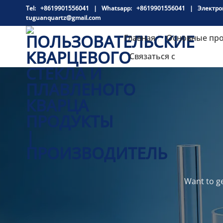
跳
Tel: +8619901556041 |
Whatsapp:
+8619901556041 |
Электро
到
tuguanquartz@gmail.com
内
Главная
Основные пр
容
Связаться с
Want to ge