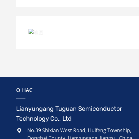
О НАС
Lianyungang Tuguan Semiconductor
Technology Co., Ltd
No.39 Shixian West Road, Huifeng Township,
Donghai County, Lianyungang, Jiangsu, China