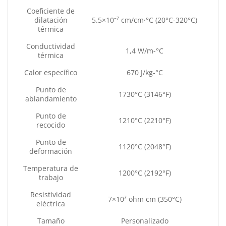
Coeficiente de
dilatación
5.5×10⁻⁷ cm/cm·°C (20°C-320°C)
térmica
Conductividad
1,4 W/m-°C
térmica
Calor específico
670 J/kg-°C
Punto de
1730°C (3146°F)
ablandamiento
Punto de
1210°C (2210°F)
recocido
Punto de
1120°C (2048°F)
deformación
Temperatura de
1200°C (2192°F)
trabajo
Resistividad
7×10⁷ ohm cm (350°C)
eléctrica
Tamaño
Personalizado