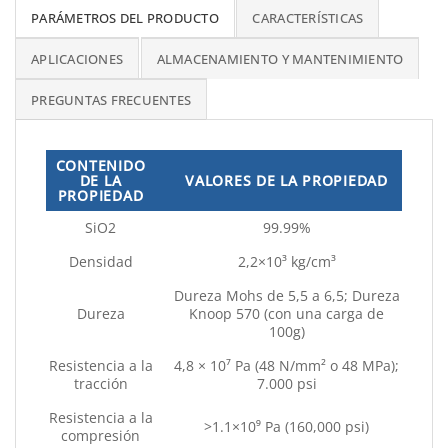
PARÁMETROS DEL PRODUCTO
CARACTERÍSTICAS
APLICACIONES
ALMACENAMIENTO Y MANTENIMIENTO
PREGUNTAS FRECUENTES
CONTENIDO
DE LA
VALORES DE LA PROPIEDAD
PROPIEDAD
SiO2
99.99%
Densidad
2,2×10³ kg/cm³
Dureza Mohs de 5,5 a 6,5; Dureza
Dureza
Knoop 570 (con una carga de
100g)
Resistencia a la
4,8 × 10⁷ Pa (48 N/mm² o 48 MPa);
tracción
7.000 psi
Resistencia a la
>1.1×10⁹ Pa (160,000 psi)
compresión