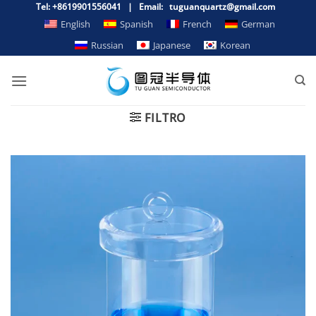
跳
Tel: +8619901556041 | Email: tuguanquartz@gmail.com
到
English
Spanish
French
German
内
Russian
Japanese
Korean
容
FILTRO