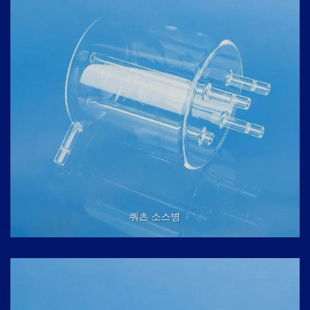
쿼츠 소스병