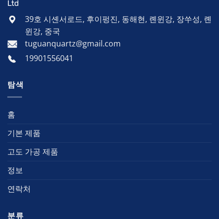
Ltd
39호 시셴서로드, 후이펑진, 동해현, 롄윈강, 장쑤성, 롄
윈강, 중국
tuguanquartz@gmail.com
19901556041
탐색
홈
기본 제품
고도 가공 제품
정보
연락처
분류