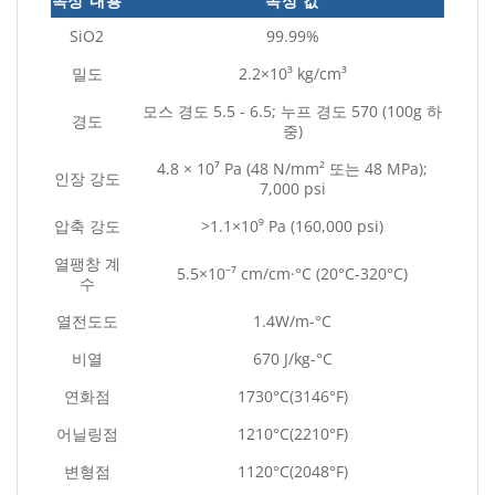
속성 내용
속성 값
SiO2
99.99%
밀도
2.2×10³ kg/cm³
모스 경도 5.5 - 6.5; 누프 경도 570 (100g 하
경도
중)
4.8 × 10⁷ Pa (48 N/mm² 또는 48 MPa);
인장 강도
7,000 psi
압축 강도
>1.1×10⁹ Pa (160,000 psi)
열팽창 계
5.5×10⁻⁷ cm/cm·°C (20°C-320°C)
수
열전도도
1.4W/m-°C
비열
670 J/kg-°C
연화점
1730°C(3146°F)
어닐링점
1210°C(2210°F)
변형점
1120°C(2048°F)