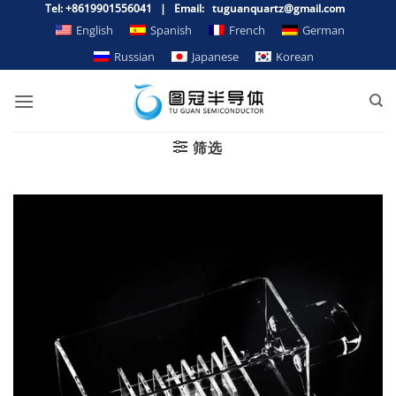
跳
Tel: +8619901556041 | Email: tuguanquartz@gmail.com
到
English
Spanish
French
German
内
Russian
Japanese
Korean
容
筛选