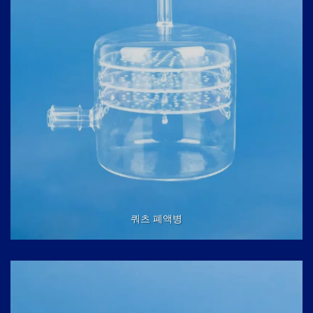
쿼츠 폐액병