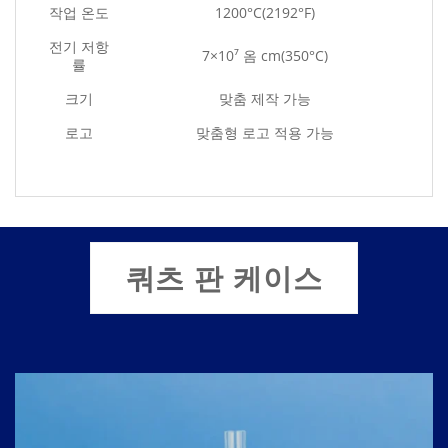
작업 온도
1200°C(2192°F)
전기 저항
7×10⁷ 옴 cm(350°C)
률
크기
맞춤 제작 가능
로고
맞춤형 로고 적용 가능
쿼츠 판 케이스