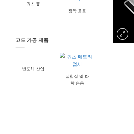
쿼츠 봉
광학 응용
고도 가공 제품
반도체 산업
실험실 및 화
학 응용