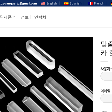
English
Spanish
French
uguanquartz@gmail.com
공 제품
정보
연락처
맞춤
카 
사용자 
이메일