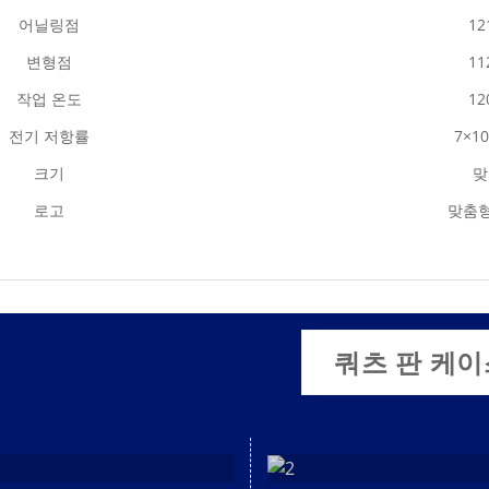
어닐링점
12
변형점
11
작업 온도
12
전기 저항률
7×10
크기
맞
로고
맞춤형
쿼츠 판 케이