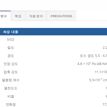
개변수
특징
적용 분야
PRECAUTIONS
속성 내용
SiO2
밀도
2.
경도
모스 경도 5.5 - 6.
인장 강도
4.8 × 10⁷ Pa (48 
압축 강도
>1.1×10
열팽창 계수
5.5×10⁻⁷ c
열전도도
비열
연화점
17