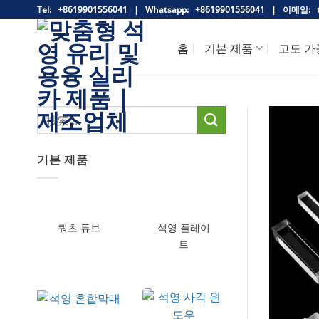
跳
Tel: +8619901556041 |
Whatsapp:
+8619901556041 |
이메일:
t
到
内
홈
기본 제품
고도 가
容
기본 제품
쿼츠 튜브
석영 플레이
트