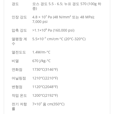
경도
모스 경도 5.5 - 6.5; 누프 경도 570 (100g 하
중)
인장 강도
4.8 × 10⁷ Pa (48 N/mm² 또는 48 MPa);
7,000 psi
압축 강도
>1.1×10⁹ Pa (160,000 psi)
열팽창 계
5.5×10⁻⁷ cm/cm·°C (20°C-320°C)
수
열전도도
1.4W/m-°C
비열
670 J/kg-°C
연화점
1730°C(3146°F)
어닐링점
1210°C(2210°F)
변형점
1120°C(2048°F)
작업 온도
1200°C(2192°F)
전기 저항
7×10⁷ 옴 cm(350°C)
률