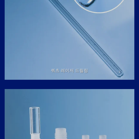
쿼츠 레이저 드릴링