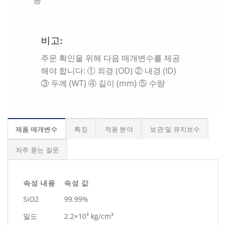
비고:
주문 확인을 위해 다음 매개변수를 제공
해야 합니다: ① 외경 (OD) ② 내경 (ID)
③ 두께 (WT) ④ 길이 (mm) ⑤ 수량
제품 매개변수
특징
적용 분야
보관 및 유지보수
자주 묻는 질문
속성 내용
속성 값
SiO2
99.99%
밀도
2.2×10³ kg/cm³