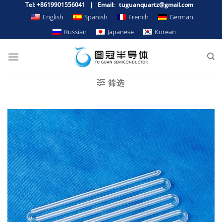
跳
Tel: +8619901556041 | Email: tuguanquartz@gmail.com
到
English
Spanish
French
German
内
Russian
Japanese
Korean
容
筛选