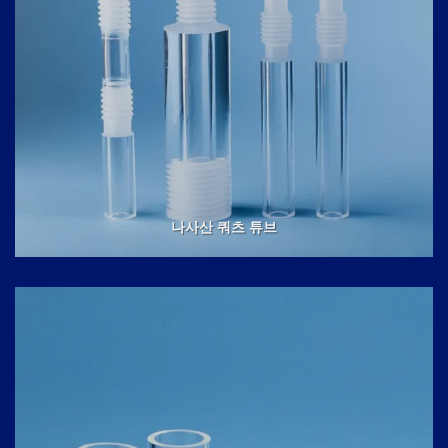
나사산 쿼츠 튜브