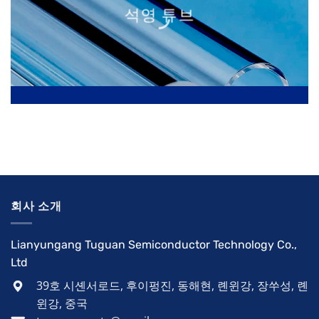
석영 튜브
회사 소개
Lianyungang Tuguan Semiconductor Technology Co.,
Ltd
39호 시셴서로드, 후이펑진, 동해현, 롄윈강, 장쑤성, 롄
윈강, 중국