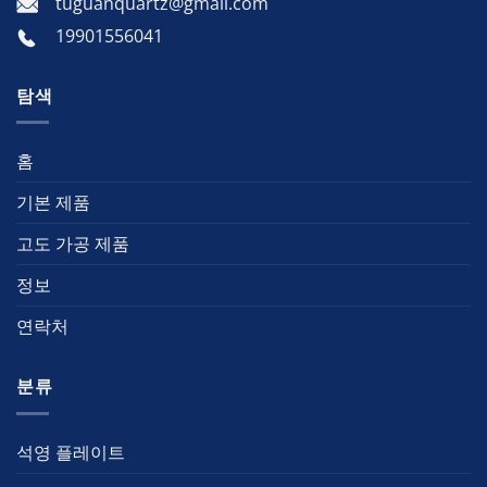
tuguanquartz@gmail.com
19901556041
탐색
홈
기본 제품
고도 가공 제품
정보
연락처
분류
석영 플레이트