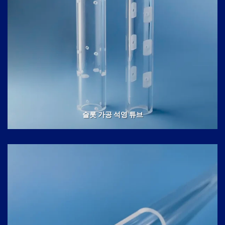
슬롯 가공 석영 튜브