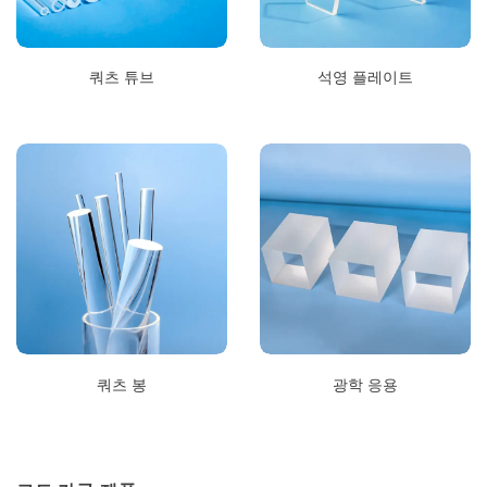
쿼츠 튜브
석영 플레이트
쿼츠 봉
광학 응용