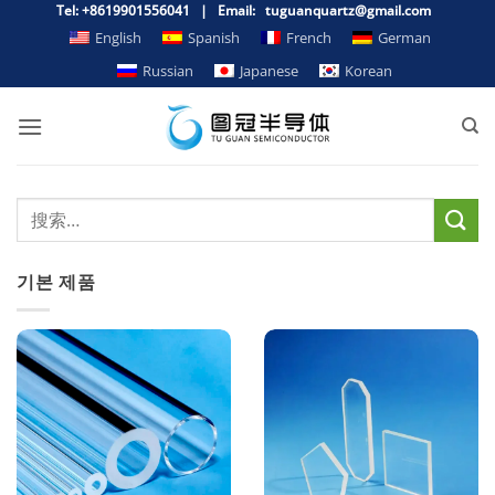
跳
Tel: +8619901556041 | Email: tuguanquartz@gmail.com
到
English
Spanish
French
German
内
Russian
Japanese
Korean
容
기본 제품