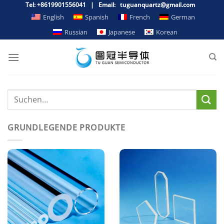
Zum
Tel: +8619901556041 | Email: tuguanquartz@gmail.com
Inhalt
English
Spanish
French
German
springen
Russian
Japanese
Korean
GRUNDLEGENDE PRODUKTE