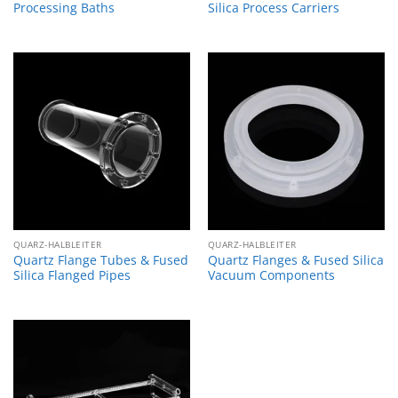
Processing Baths
Silica Process Carriers
QUARZ-HALBLEITER
QUARZ-HALBLEITER
Quartz Flange Tubes & Fused
Quartz Flanges & Fused Silica
Silica Flanged Pipes
Vacuum Components