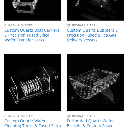
QUARZ-HALBLEITER
QUARZ-HALBLEITER
Custom Quartz Boat Carriers
Custom Quartz Bubblers &
& Precision Fused Silica
Precision Fused Silica Gas
Wafer Transfer Forks
Delivery Vessels
QUARZ-HALBLEITER
QUARZ-HALBLEITER
Custom Quartz Wafer
Perforated Quartz Wafer
Cleaning Tanks & Fused Silica
Baskets & Custom Fused