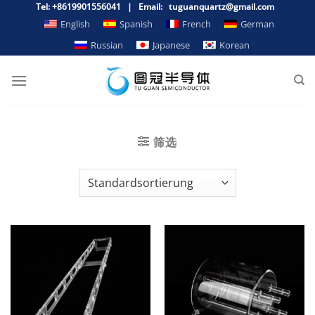
Zum
Tel: +8619901556041 | Email: tuguanquartz@gmail.com
Inhalt
English
Spanish
French
German
springen
Russian
Japanese
Korean
筛选