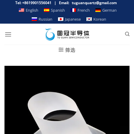
Zum
Tel: +8619901556041 | Email: tuguanquartz@gmail.com
Inhalt
English
Spanish
French
German
springen
Russian
Japanese
Korean
筛选