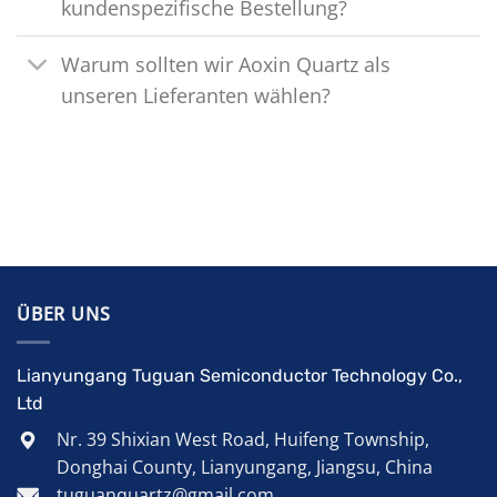
kundenspezifische Bestellung?
Warum sollten wir Aoxin Quartz als
unseren Lieferanten wählen?
ÜBER UNS
Lianyungang Tuguan Semiconductor Technology Co.,
Ltd
Nr. 39 Shixian West Road, Huifeng Township,
Donghai County, Lianyungang, Jiangsu, China
tuguanquartz@gmail.com