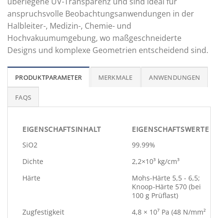
überlegene UV-Transparenz und sind ideal für
anspruchsvolle Beobachtungsanwendungen in der
Halbleiter-, Medizin-, Chemie- und
Hochvakuumumgebung, wo maßgeschneiderte
Designs und komplexe Geometrien entscheidend sind.
PRODUKTPARAMETER
MERKMALE
ANWENDUNGEN
FAQS
EIGENSCHAFTSINHALT
EIGENSCHAFTSWERTE
SiO2
99.99%
Dichte
2,2×10³ kg/cm³
Härte
Mohs-Härte 5,5 - 6,5;
Knoop-Härte 570 (bei
100 g Prüflast)
Zugfestigkeit
4,8 × 10⁷ Pa (48 N/mm²