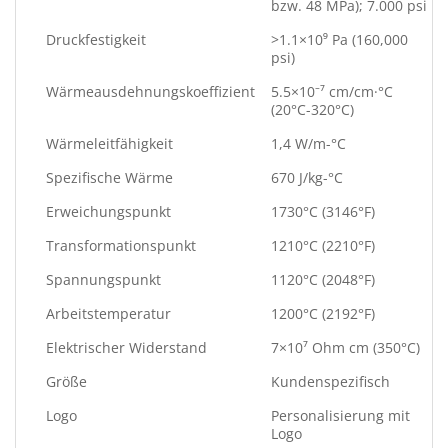
bzw. 48 MPa); 7.000 psi
Druckfestigkeit
>1.1×10⁹ Pa (160,000
psi)
Wärmeausdehnungskoeffizient
5.5×10⁻⁷ cm/cm·°C
(20°C-320°C)
Wärmeleitfähigkeit
1,4 W/m-°C
Spezifische Wärme
670 J/kg-°C
Erweichungspunkt
1730°C (3146°F)
Transformationspunkt
1210°C (2210°F)
Spannungspunkt
1120°C (2048°F)
Arbeitstemperatur
1200°C (2192°F)
Elektrischer Widerstand
7×10⁷ Ohm cm (350°C)
Größe
Kundenspezifisch
Logo
Personalisierung mit
Logo