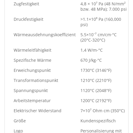
Zugfestigkeit
4,8 × 10⁷ Pa (48 N/mm²
bzw. 48 MPa); 7.000 psi
Druckfestigkeit
>1.1×10⁹ Pa (160,000
psi)
Wärmeausdehnungskoeffizient
5.5×10⁻⁷ cm/cm·°C
(20°C-320°C)
Wärmeleitfähigkeit
1,4 W/m-°C
Spezifische Wärme
670 J/kg-°C
Erweichungspunkt
1730°C (3146°F)
Transformationspunkt
1210°C (2210°F)
Spannungspunkt
1120°C (2048°F)
Arbeitstemperatur
1200°C (2192°F)
Elektrischer Widerstand
7×10⁷ Ohm cm (350°C)
Größe
Kundenspezifisch
Logo
Personalisierung mit