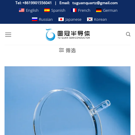
Zum
Tel: +8619901556041 | Email: tuguanquartz@gmail.com
Inhalt
English
Spanish
French
German
springen
Russian
Japanese
Korean
筛选