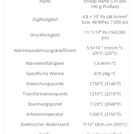
Härte
Knoop-Härte 570 (bei
100 g Prüflast)
4,8 × 10⁷ Pa (48 N/mm²
Zugfestigkeit
bzw. 48 MPa); 7.000 psi
>1.1×10⁹ Pa (160,000
Druckfestigkeit
psi)
5.5×10⁻⁷ cm/cm·°C
Wärmeausdehnungskoeffizient
(20°C-320°C)
Wärmeleitfähigkeit
1,4 W/m-°C
Spezifische Wärme
670 J/kg-°C
Erweichungspunkt
1730°C (3146°F)
Transformationspunkt
1210°C (2210°F)
Spannungspunkt
1120°C (2048°F)
Arbeitstemperatur
1200°C (2192°F)
Elektrischer Widerstand
7×10⁷ Ohm cm (350°C)