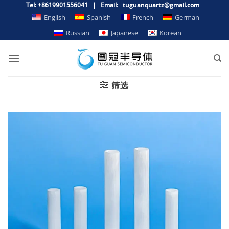
Zum
Tel: +8619901556041 | Email: tuguanquartz@gmail.com
Inhalt
English
Spanish
French
German
springen
Russian
Japanese
Korean
筛选