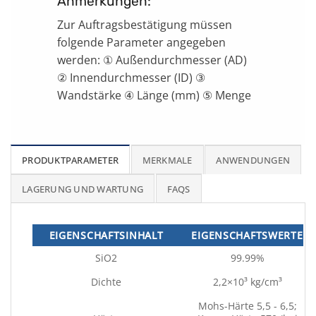
Anmerkungen:
Zur Auftragsbestätigung müssen
folgende Parameter angegeben
werden: ① Außendurchmesser (AD)
② Innendurchmesser (ID) ③
Wandstärke ④ Länge (mm) ⑤ Menge
PRODUKTPARAMETER
MERKMALE
ANWENDUNGEN
LAGERUNG UND WARTUNG
FAQS
EIGENSCHAFTSINHALT
EIGENSCHAFTSWERTE
SiO2
99.99%
Dichte
2,2×10³ kg/cm³
Mohs-Härte 5,5 - 6,5;