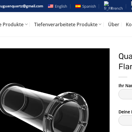
English
Spanish
uguanquartz@gmail.com
French
e Produkte
Tiefenverarbeitete Produkte
Über
Ko
Qua
Fla
Ihr N
Deine 