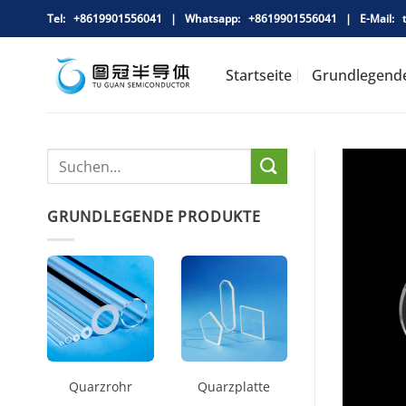
Zum
Tel: +8619901556041 |
Whatsapp:
+8619901556041 |
E-Mail:
t
Inhalt
springen
Startseite
Grundlegend
GRUNDLEGENDE PRODUKTE
Quarzrohr
Quarzplatte