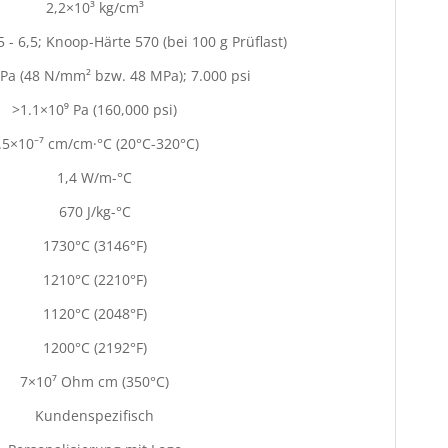
2,2×10³ kg/cm³
 - 6,5; Knoop-Härte 570 (bei 100 g Prüflast)
 Pa (48 N/mm² bzw. 48 MPa); 7.000 psi
>1.1×10⁹ Pa (160,000 psi)
.5×10⁻⁷ cm/cm·°C (20°C-320°C)
1,4 W/m-°C
670 J/kg-°C
1730°C (3146°F)
1210°C (2210°F)
1120°C (2048°F)
1200°C (2192°F)
7×10⁷ Ohm cm (350°C)
Kundenspezifisch