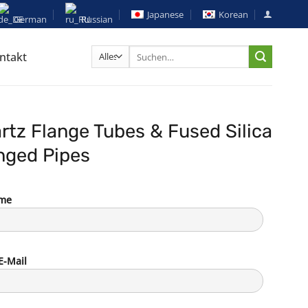
Japanese
Korean
German
Russian
Suche
ntakt
nach:
rtz Flange Tubes & Fused Silica
nged Pipes
ame
E-Mail