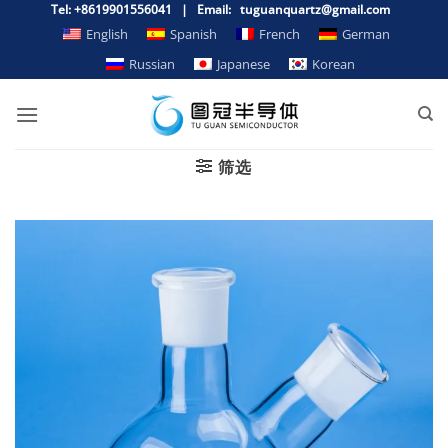
Zum
Tel: +8619901556041 | Email: tuguanquartz@gmail.com
Inhalt
English
Spanish
French
German
springen
Russian
Japanese
Korean
筛选