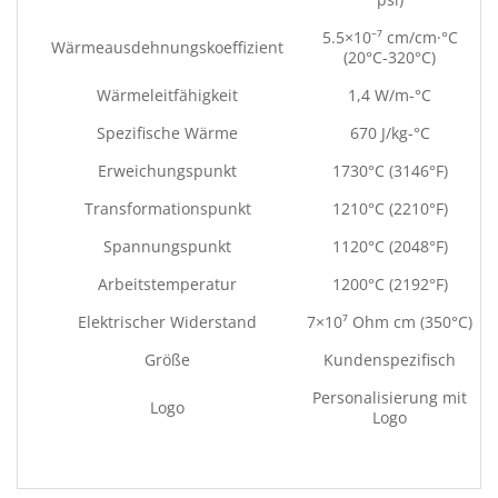
5.5×10⁻⁷ cm/cm·°C
Wärmeausdehnungskoeffizient
(20°C-320°C)
Wärmeleitfähigkeit
1,4 W/m-°C
Spezifische Wärme
670 J/kg-°C
Erweichungspunkt
1730°C (3146°F)
Transformationspunkt
1210°C (2210°F)
Spannungspunkt
1120°C (2048°F)
Arbeitstemperatur
1200°C (2192°F)
Elektrischer Widerstand
7×10⁷ Ohm cm (350°C)
Größe
Kundenspezifisch
Personalisierung mit
Logo
Logo