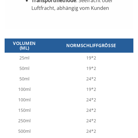
Transportmethode
: Seefracht oder
Luftfracht, abhängig vom Kunden
VOLUMEN
NORMSCHLIFFGRÖSSE
(ML)
25ml
19*2
50ml
19*2
50ml
24*2
100ml
19*2
100ml
24*2
150ml
24*2
250ml
24*2
500ml
24*2