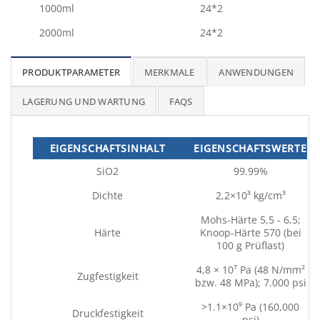
1000ml
24*2
2000ml
24*2
PRODUKTPARAMETER
MERKMALE
ANWENDUNGEN
LAGERUNG UND WARTUNG
FAQS
EIGENSCHAFTSINHALT
EIGENSCHAFTSWERTE
SiO2
99.99%
Dichte
2,2×10³ kg/cm³
Mohs-Härte 5,5 - 6,5;
Härte
Knoop-Härte 570 (bei
100 g Prüflast)
4,8 × 10⁷ Pa (48 N/mm²
Zugfestigkeit
bzw. 48 MPa); 7.000 psi
>1.1×10⁹ Pa (160,000
Druckfestigkeit
psi)